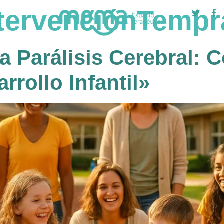
ntervenciónTemp
la Parálisis Cerebral:
rollo Infantil»