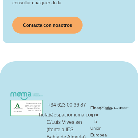
consultar cualquier duda.
Contacta con nosotros
+34 623 00 36 87
Financiado
hola@espaciomoma.com
por
la
C/Luis Vives s/n
Unión
(frente a IES
Europea
Bahía de Almería)