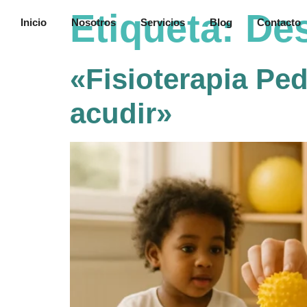
contenido
Etiqueta:
Des
Inicio
Nosotros
Servicios
Blog
Contacto
«Fisioterapia Pe
acudir»