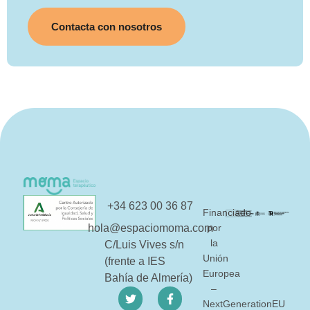
Contacta con nosotros
+34 623 00 36 87
Financiado
hola@espaciomoma.com
por
la
C/Luis Vives s/n
Unión
(frente a IES
Europea
Bahía de Almería)
–
NextGenerationEU